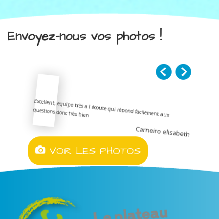
Envoyez-nous vos photos !
Excellent, equipe très a l écoute qui répond facilement aux
questions donc très bien
Carneiro elisabeth
VOIR LES PHOTOS