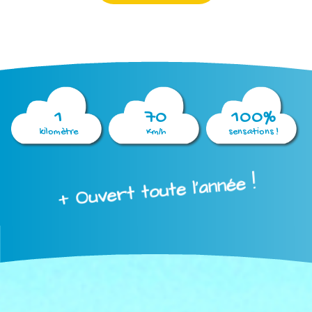
1
70
100%
kilomètre
Km/h
sensations !
+ Ouvert toute l'année !