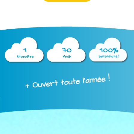
1
70
100%
kilomètre
Km/h
sensations !
+ Ouvert toute l'année !