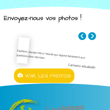
Envoyez-nous vos photos !
Excellent, equipe très a l écoute qui répond facilement aux
questions donc très bien
Carneiro elisabeth
VOIR LES PHOTOS