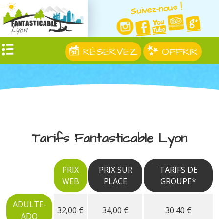
Suivez-nous !
RÉSERVEZ
OFFRIR
Tarifs Fantasticable Lyon
PRIX
PRIX SUR
TARIFS DE
WEB
PLACE
GROUPE*
ADULTE-
32,00 €
34,00 €
30,40 €
ADO