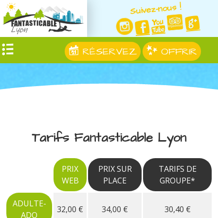
Suivez-nous !
RÉSERVEZ
OFFRIR
Tarifs Fantasticable Lyon
PRIX
PRIX SUR
TARIFS DE
WEB
PLACE
GROUPE*
ADULTE-
32,00 €
34,00 €
30,40 €
ADO