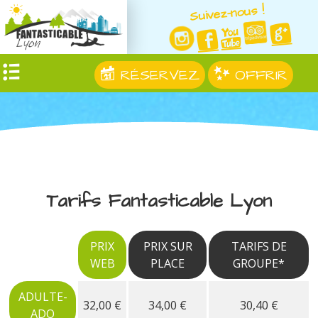
Suivez-nous !
RÉSERVEZ
OFFRIR
Tarifs Fantasticable Lyon
PRIX
PRIX SUR
TARIFS DE
WEB
PLACE
GROUPE*
ADULTE-
32,00 €
34,00 €
30,40 €
ADO