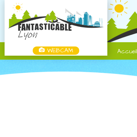
WEBCAM
Accuei