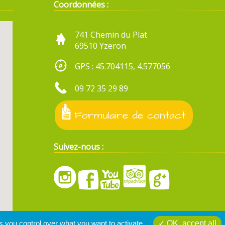
Coordonnées :
741 Chemin du Plat
69510 Yzeron
GPS : 45.704115, 4.577056
09 72 35 29 89
Formulaire de contact
Suivez-nous :
s you control over what you want to activate
OK, accept all