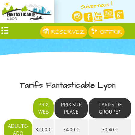
Suivez-nous !
RÉSERVEZ
OFFRIR
Tarifs Fantasticable Lyon
PRIX
PRIX SUR
TARIFS DE
WEB
PLACE
GROUPE*
ADULTE-
32,00 €
34,00 €
30,40 €
ADO