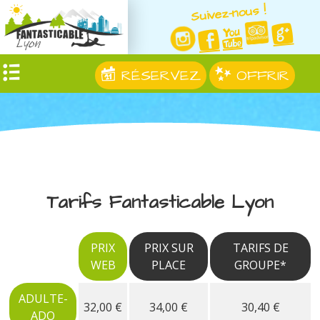
Suivez-nous !
RÉSERVEZ
OFFRIR
Tarifs Fantasticable Lyon
PRIX
PRIX SUR
TARIFS DE
WEB
PLACE
GROUPE*
ADULTE-
32,00 €
34,00 €
30,40 €
ADO