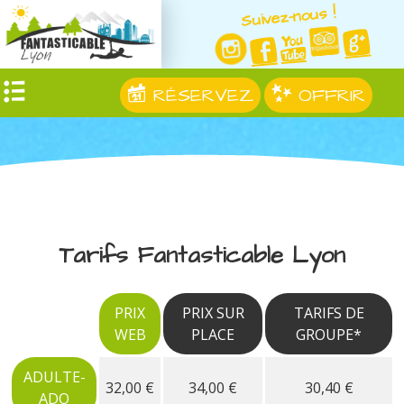
Suivez-nous !
RÉSERVEZ
OFFRIR
Tarifs Fantasticable Lyon
PRIX
PRIX SUR
TARIFS DE
WEB
PLACE
GROUPE*
ADULTE-
32,00 €
34,00 €
30,40 €
ADO