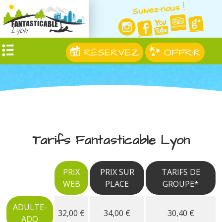
Suivez-nous !
RÉSERVEZ
OFFRIR
Tarifs Fantasticable Lyon
PRIX
PRIX SUR
TARIFS DE
WEB
PLACE
GROUPE*
ADULTE-
32,00 €
34,00 €
30,40 €
ADO