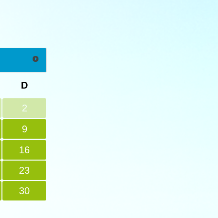
D
2
9
16
23
30