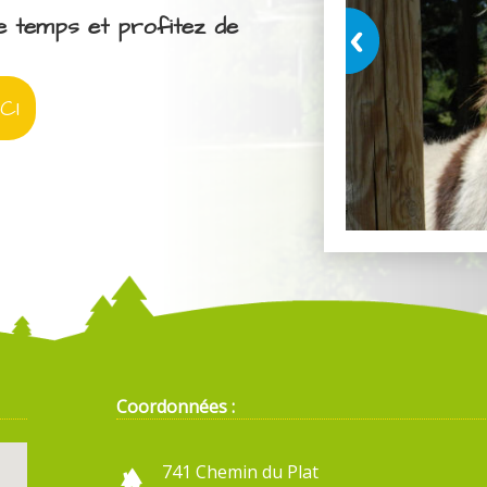
e temps et profitez de
CI
Coordonnées :
741 Chemin du Plat