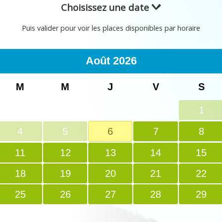
Choisissez une date
Puis valider pour voir les places disponibles par horaire
Août
2026
M
M
J
V
S
1
4
5
6
7
8
11
12
13
14
15
18
19
20
21
22
25
26
27
28
29