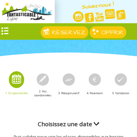
Suivez-nous !
RÉSERVEZ
OFFRIR
2. Vos
1. Disponibilités
3. Récapitulatif
4. Paiement
5. Validation
coordonnées
Choisissez une date
Puis valider pour voir les places disponibles par horaire