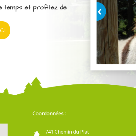
e temps et profitez de
CI
Coordonnées :
741 Chemin du Plat