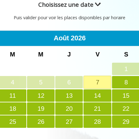
Choisissez une date
Puis valider pour voir les places disponibles par horaire
Août
2026
M
M
J
V
S
1
4
5
6
7
8
11
12
13
14
15
18
19
20
21
22
25
26
27
28
29