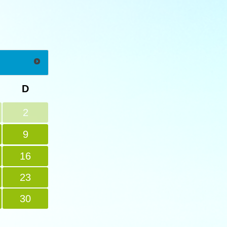
D
2
9
16
23
30