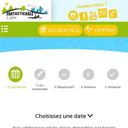
Suivez-nous !
RÉSERVEZ
OFFRIR
2. Vos
1. Disponibilités
3. Récapitulatif
4. Paiement
5. Validation
coordonnées
Choisissez une date
Puis valider pour voir les places disponibles par horaire