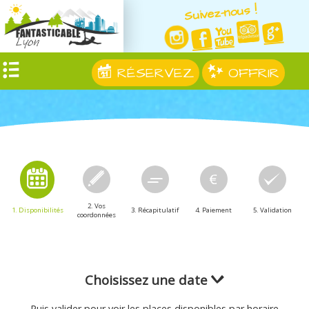
Suivez-nous !
RÉSERVEZ
OFFRIR
2. Vos
1. Disponibilités
3. Récapitulatif
4. Paiement
5. Validation
coordonnées
Choisissez une date
Puis valider pour voir les places disponibles par horaire