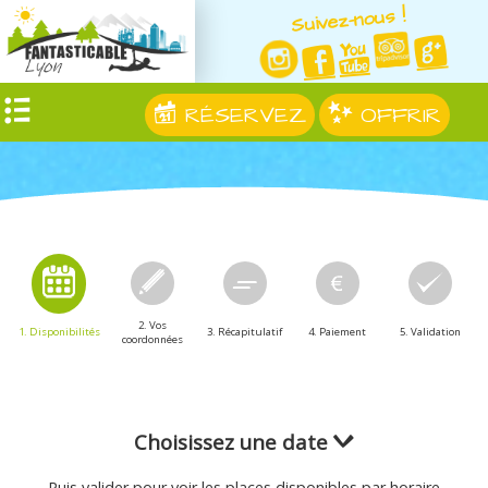
Suivez-nous !
RÉSERVEZ
OFFRIR
2. Vos
1. Disponibilités
3. Récapitulatif
4. Paiement
5. Validation
coordonnées
Choisissez une date
Puis valider pour voir les places disponibles par horaire