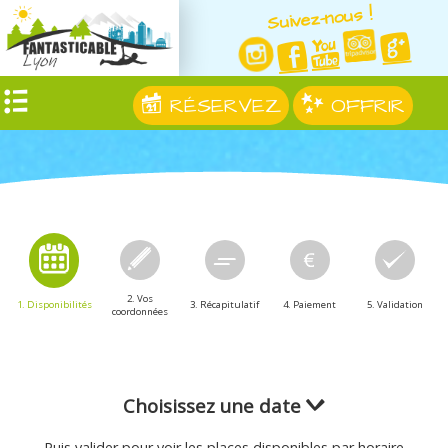
Suivez-nous !
RÉSERVEZ
OFFRIR
2. Vos
1. Disponibilités
3. Récapitulatif
4. Paiement
5. Validation
coordonnées
Choisissez une date
Puis valider pour voir les places disponibles par horaire