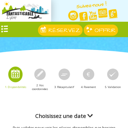
Suivez-nous !
RÉSERVEZ
OFFRIR
2. Vos
1. Disponibilités
3. Récapitulatif
4. Paiement
5. Validation
coordonnées
Choisissez une date
Puis valider pour voir les places disponibles par horaire