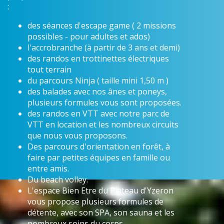
:
des séances d'escape game ( 2 missions
possibles - pour adultes et ados)
l'accrobranche (à partir de 3 ans et demi)
des randos en trottinettes électriques
tout terrain
du parcours Ninja ( taille mini 1,50 m )
des balades avec nos ânes et poneys,
plusieurs formules vous sont proposées.
des randos en VTT avec notre parc de
VTT en location et les nombreux circuits
que nous vous proposons.
Des parcours d'orientation en forêt, à
faire par petites équipes en famille ou
entre amis.
Du beach volley.
L'espace Bien Etre du Plateau d'Yzeron
vous propose plusieurs formules de
détente, avec son SPA, son sauna et les
nombreux soins du corps.