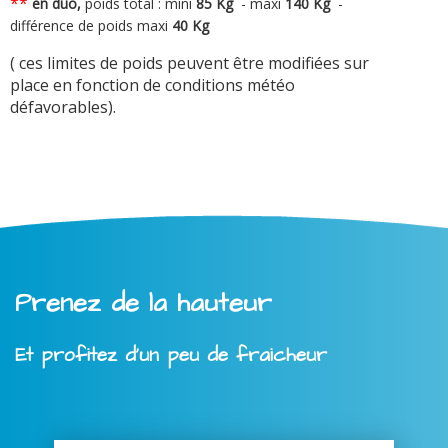
**
en duo,
poids total : mini
8
5 Kg
-
maxi
140 Kg
-
différence de poids maxi
40 Kg
( ces limites de poids peuvent être modifiées sur
place en fonction de conditions météo
défavorables).
Prenez de la hauteur
Et profitez d'un peu de fraicheur