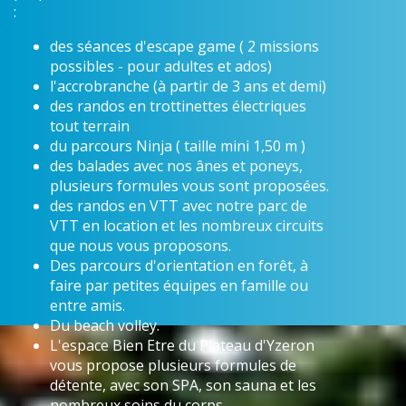
:
des séances d'escape game ( 2 missions
possibles - pour adultes et ados)
l'accrobranche (à partir de 3 ans et demi)
des randos en trottinettes électriques
tout terrain
du parcours Ninja ( taille mini 1,50 m )
des balades avec nos ânes et poneys,
plusieurs formules vous sont proposées.
des randos en VTT avec notre parc de
VTT en location et les nombreux circuits
que nous vous proposons.
Des parcours d'orientation en forêt, à
faire par petites équipes en famille ou
entre amis.
Du beach volley.
L'espace Bien Etre du Plateau d'Yzeron
vous propose plusieurs formules de
détente, avec son SPA, son sauna et les
nombreux soins du corps.