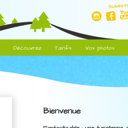
Suivez-n
l
Découvrez
Tarifs
Vos photos
Bienvenue
Fantasticable : une tyrolienne