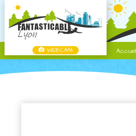
WEBCAM
Accuei