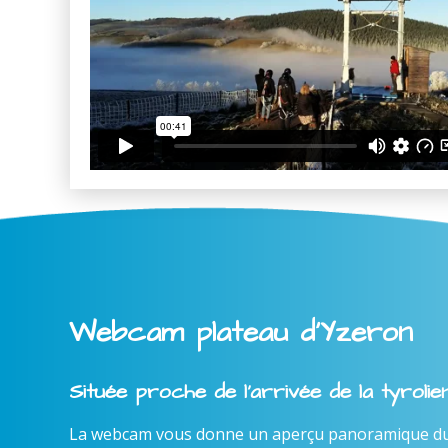
Webcam plateau d'Yzeron
Située proche de l'arrivée de la tyroli
La webcam vous donne un aperçu panoramique du l