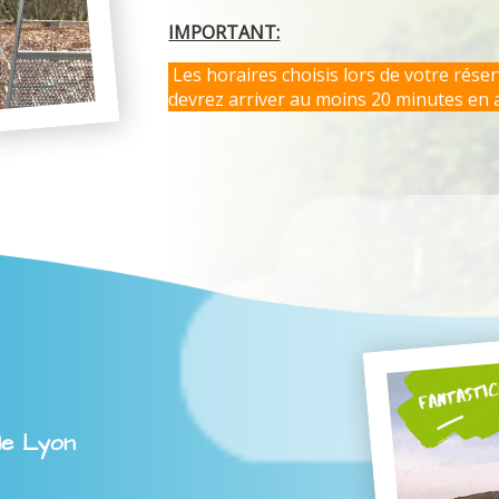
IMPORTANT:
Les horaires choisis lors de votre rése
devrez arriver au moins 20 minutes en 
le Lyon