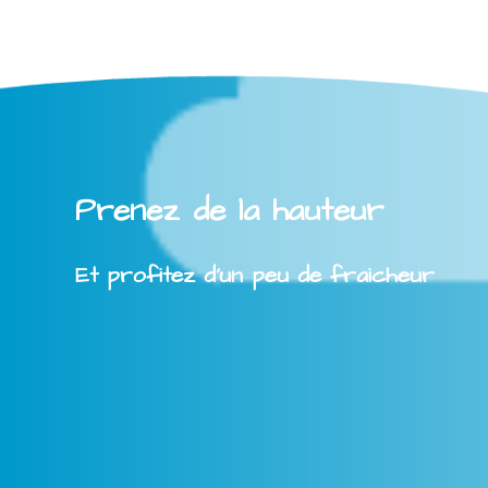
Prenez de la hauteur
Et profitez d'un peu de fraicheur