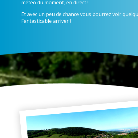
météo du moment, en direct !
Et avec un peu de chance vous pourrez voir quelqu
Fantasticable arriver !