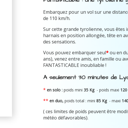
Embarquez pour un vol sur une distance
de 110 km/h.
Sur cette grande tyrolienne, vous êtes 
harnais en position allongée, tête en av
des sensations.
Vous pouvez embarquer seul
*
ou en d
ans), venez entre amis, en famille ou 
FANTASTICABLE inoubliable !
A seulement 30 minutes de Lyo
*
en solo :
poids mini
35 Kg
- poids maxi
120
**
en duo,
poids total : mini
8
5 Kg
-
maxi
14
( ces limites de poids peuvent être modi
météo défavorables).