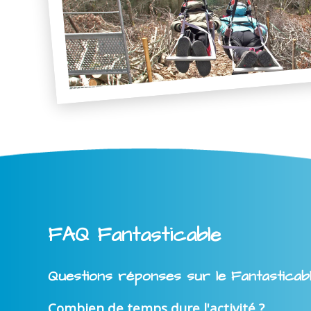
FAQ Fantasticable
Questions réponses sur le Fantasticab
Combien de temps dure l'activité ?