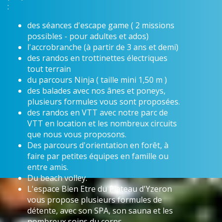
:
des séances d'escape game ( 2 missions
possibles - pour adultes et ados)
l'accrobranche (à partir de 3 ans et demi)
des randos en trottinettes électriques
tout terrain
du parcours Ninja ( taille mini 1,50 m )
des balades avec nos ânes et poneys,
plusieurs formules vous sont proposées.
des randos en VTT avec notre parc de
VTT en location et les nombreux circuits
que nous vous proposons.
Des parcours d'orientation en forêt, à
faire par petites équipes en famille ou
entre amis.
Du beach volley.
L'espace Bien Etre du Plateau d'Yzeron
vous propose plusieurs formules de
détente, avec son SPA, son sauna et les
nombreux soins du corps.