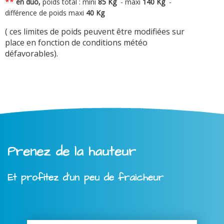
**
en duo,
poids total : mini
8
5 Kg
-
maxi
140 Kg
-
différence de poids maxi
40 Kg
( ces limites de poids peuvent être modifiées sur
place en fonction de conditions météo
défavorables).
Prenez de la hauteur
Et profitez d'un peu de fraicheur