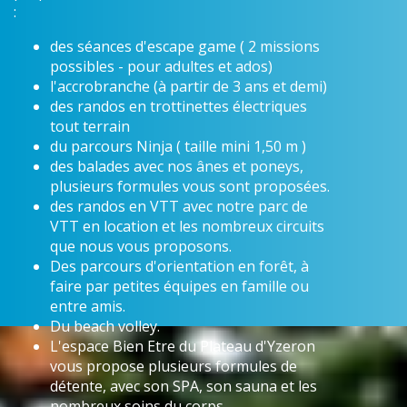
:
des séances d'escape game ( 2 missions
possibles - pour adultes et ados)
l'accrobranche (à partir de 3 ans et demi)
des randos en trottinettes électriques
tout terrain
du parcours Ninja ( taille mini 1,50 m )
des balades avec nos ânes et poneys,
plusieurs formules vous sont proposées.
des randos en VTT avec notre parc de
VTT en location et les nombreux circuits
que nous vous proposons.
Des parcours d'orientation en forêt, à
faire par petites équipes en famille ou
entre amis.
Du beach volley.
L'espace Bien Etre du Plateau d'Yzeron
vous propose plusieurs formules de
détente, avec son SPA, son sauna et les
nombreux soins du corps.