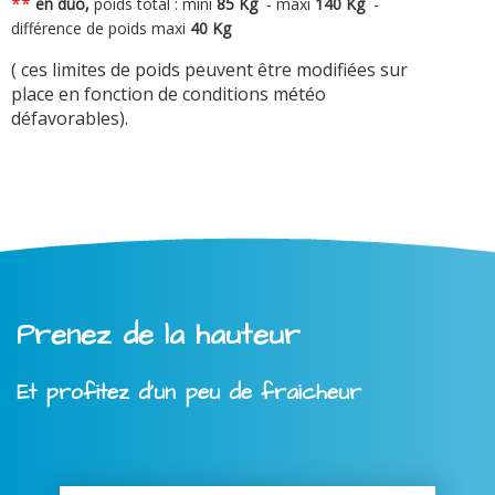
**
en duo,
poids total : mini
8
5 Kg
-
maxi
140 Kg
-
différence de poids maxi
40 Kg
( ces limites de poids peuvent être modifiées sur
place en fonction de conditions météo
défavorables).
Prenez de la hauteur
Et profitez d'un peu de fraicheur