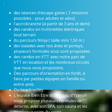
:
des séances d'escape game ( 2 missions
possibles - pour adultes et ados)
l'accrobranche (à partir de 3 ans et demi)
des randos en trottinettes électriques
tout terrain
du parcours Ninja ( taille mini 1,50 m )
des balades avec nos ânes et poneys,
plusieurs formules vous sont proposées.
des randos en VTT avec notre parc de
VTT en location et les nombreux circuits
que nous vous proposons.
Des parcours d'orientation en forêt, à
faire par petites équipes en famille ou
entre amis.
Du beach volley.
L'espace Bien Etre du Plateau d'Yzeron
vous propose plusieurs formules de
détente, avec son SPA, son sauna et les
nombreux soins du corps.