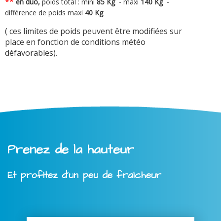
**
en duo,
poids total : mini
8
5 Kg
-
maxi
140 Kg
-
différence de poids maxi
40 Kg
( ces limites de poids peuvent être modifiées sur
place en fonction de conditions météo
défavorables).
Prenez de la hauteur
Et profitez d'un peu de fraicheur