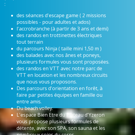
:
des séances d'escape game ( 2 missions
possibles - pour adultes et ados)
l'accrobranche (à partir de 3 ans et demi)
des randos en trottinettes électriques
tout terrain
du parcours Ninja ( taille mini 1,50 m )
des balades avec nos ânes et poneys,
plusieurs formules vous sont proposées.
des randos en VTT avec notre parc de
VTT en location et les nombreux circuits
que nous vous proposons.
Des parcours d'orientation en forêt, à
faire par petites équipes en famille ou
entre amis.
Du beach volley.
L'espace Bien Etre du Plateau d'Yzeron
vous propose plusieurs formules de
détente, avec son SPA, son sauna et les
nombreux soins du corps.