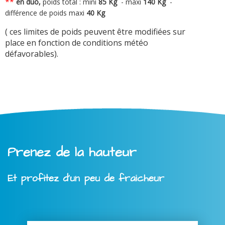
**
en duo,
poids total : mini
8
5 Kg
-
maxi
140 Kg
-
différence de poids maxi
40 Kg
( ces limites de poids peuvent être modifiées sur
place en fonction de conditions météo
défavorables).
Prenez de la hauteur
Et profitez d'un peu de fraicheur