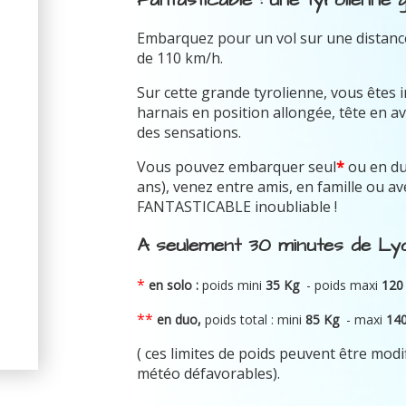
Embarquez pour un vol sur une distance
de 110 km/h.
Sur cette grande tyrolienne, vous êtes 
harnais en position allongée, tête en av
des sensations.
Vous pouvez embarquer seul
*
ou en d
ans), venez entre amis, en famille ou 
FANTASTICABLE inoubliable !
A seulement 30 minutes de Lyo
*
en solo :
poids mini
35 Kg
- poids maxi
120
**
en duo,
poids total : mini
8
5 Kg
-
maxi
14
( ces limites de poids peuvent être modi
météo défavorables).