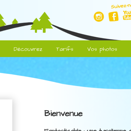
Suivez-n
l
Découvrez
Tarifs
Vos photos
Bienvenue
Fantasticable : une tyrolienne