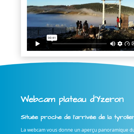
Webcam plateau d'Yzeron
Située proche de l'arrivée de la tyroli
La webcam vous donne un aperçu panoramique du l