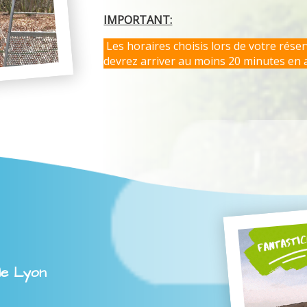
IMPORTANT:
Les horaires choisis lors de votre rése
devrez arriver au moins 20 minutes en 
le Lyon