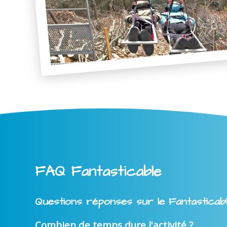
FAQ Fantasticable
Questions réponses sur le Fantasticab
Combien de temps dure l'activité ?