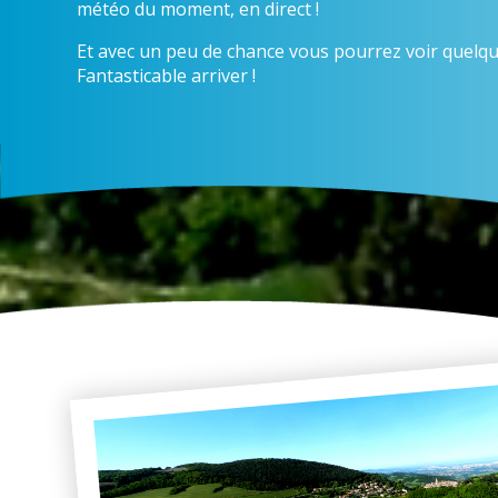
météo du moment, en direct !
Et avec un peu de chance vous pourrez voir quelqu
Fantasticable arriver !