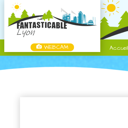
WEBCAM
Accuei