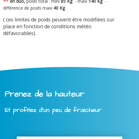
**
en duo,
poids total : mini
8
5 Kg
-
maxi
140 Kg
-
différence de poids maxi
40 Kg
( ces limites de poids peuvent être modifiées sur
place en fonction de conditions météo
défavorables).
Prenez de la hauteur
Et profitez d'un peu de fraicheur