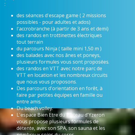
:
des séances d'escape game ( 2 missions
possibles - pour adultes et ados)
l'accrobranche (à partir de 3 ans et demi)
des randos en trottinettes électriques
tout terrain
du parcours Ninja ( taille mini 1,50 m )
des balades avec nos ânes et poneys,
plusieurs formules vous sont proposées.
des randos en VTT avec notre parc de
VTT en location et les nombreux circuits
que nous vous proposons.
Des parcours d'orientation en forêt, à
faire par petites équipes en famille ou
entre amis.
Du beach volley.
L'espace Bien Etre du Plateau d'Yzeron
vous propose plusieurs formules de
détente, avec son SPA, son sauna et les
nombreux soins du corps.