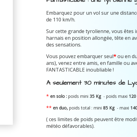
Embarquez pour un vol sur une distance
de 110 km/h.
Sur cette grande tyrolienne, vous êtes 
harnais en position allongée, tête en av
des sensations.
Vous pouvez embarquer seul
*
ou en d
ans), venez entre amis, en famille ou 
FANTASTICABLE inoubliable !
A seulement 30 minutes de Lyo
*
en solo :
poids mini
35 Kg
- poids maxi
120
**
en duo,
poids total : mini
8
5 Kg
-
maxi
14
( ces limites de poids peuvent être modi
météo défavorables).