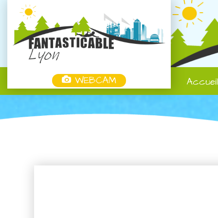
WEBCAM
Accuei