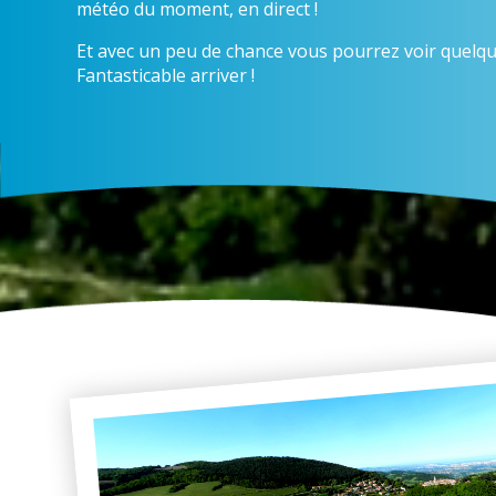
météo du moment, en direct !
Et avec un peu de chance vous pourrez voir quelqu
Fantasticable arriver !