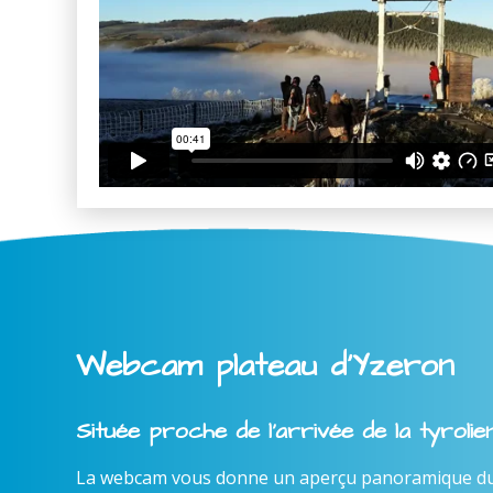
Webcam plateau d'Yzeron
Située proche de l'arrivée de la tyroli
La webcam vous donne un aperçu panoramique du l