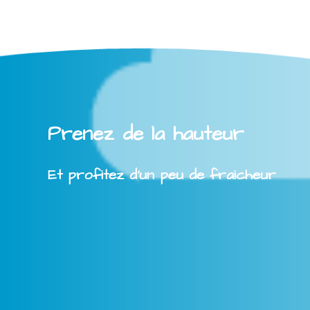
Prenez de la hauteur
Et profitez d'un peu de fraicheur