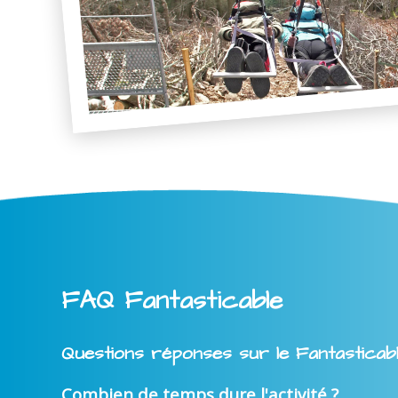
FAQ Fantasticable
Questions réponses sur le Fantasticab
Combien de temps dure l'activité ?