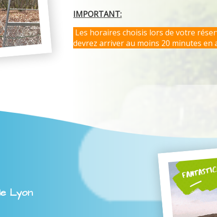
IMPORTANT:
Les horaires choisis lors de votre rése
devrez arriver au moins 20 minutes en 
le Lyon