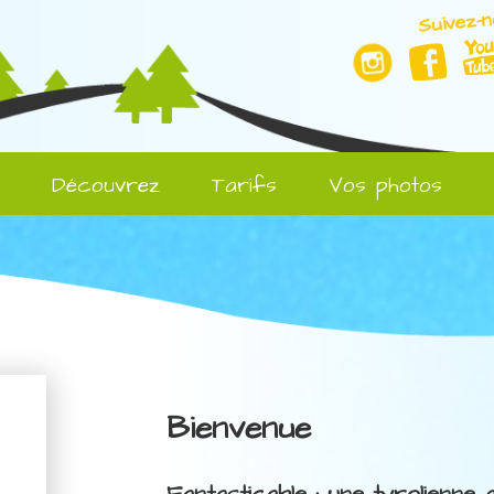
Suivez-n
l
Découvrez
Tarifs
Vos photos
Bienvenue
Fantasticable : une tyrolienne