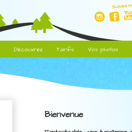
Suivez-n
l
Découvrez
Tarifs
Vos photos
Bienvenue
Fantasticable : une tyrolienne