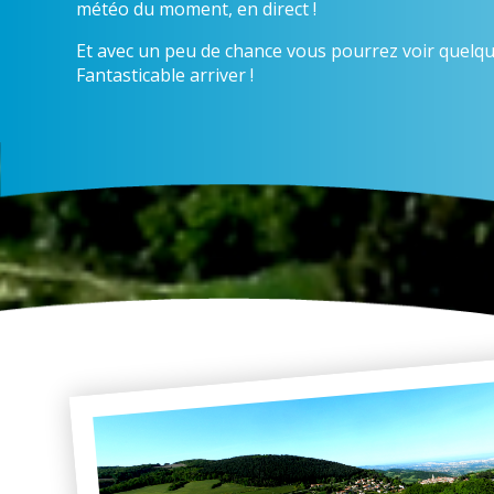
météo du moment, en direct !
Et avec un peu de chance vous pourrez voir quelqu
Fantasticable arriver !