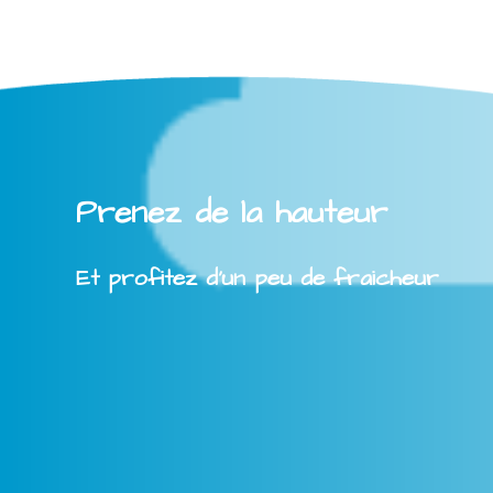
Prenez de la hauteur
Et profitez d'un peu de fraicheur