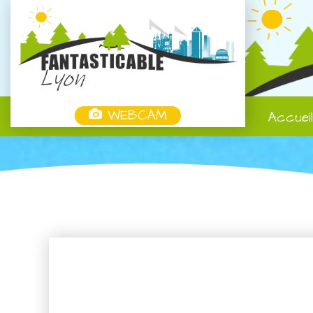
WEBCAM
Accuei