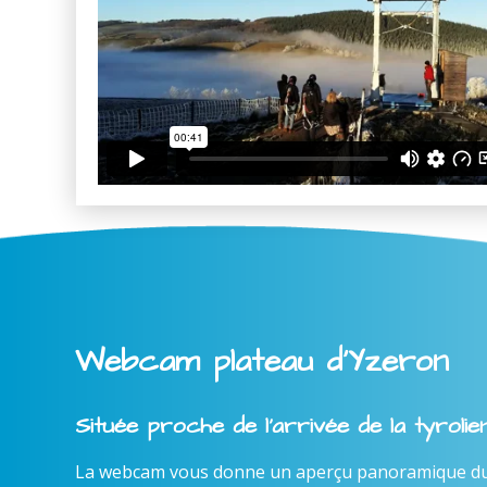
Webcam plateau d'Yzeron
Située proche de l'arrivée de la tyroli
La webcam vous donne un aperçu panoramique du l