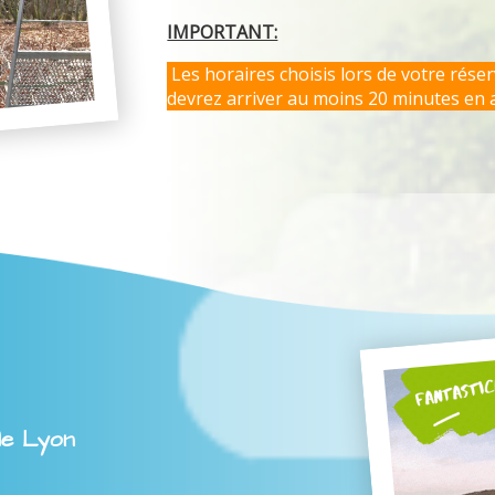
IMPORTANT:
Les horaires choisis lors de votre rése
devrez arriver au moins 20 minutes en 
le Lyon