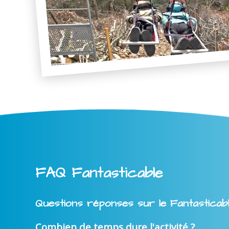
FAQ Fantasticable
Questions réponses sur le Fantasticab
Combien de temps dure l'activité ?