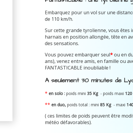
Embarquez pour un vol sur une distance
de 110 km/h.
Sur cette grande tyrolienne, vous êtes 
harnais en position allongée, tête en av
des sensations.
Vous pouvez embarquer seul
*
ou en d
ans), venez entre amis, en famille ou 
FANTASTICABLE inoubliable !
A seulement 30 minutes de Lyo
*
en solo :
poids mini
35 Kg
- poids maxi
120
**
en duo,
poids total : mini
8
5 Kg
-
maxi
14
( ces limites de poids peuvent être modi
météo défavorables).