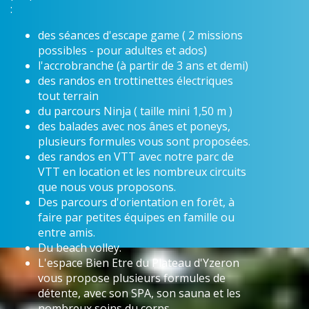
:
des séances d'escape game ( 2 missions
possibles - pour adultes et ados)
l'accrobranche (à partir de 3 ans et demi)
des randos en trottinettes électriques
tout terrain
du parcours Ninja ( taille mini 1,50 m )
des balades avec nos ânes et poneys,
plusieurs formules vous sont proposées.
des randos en VTT avec notre parc de
VTT en location et les nombreux circuits
que nous vous proposons.
Des parcours d'orientation en forêt, à
faire par petites équipes en famille ou
entre amis.
Du beach volley.
L'espace Bien Etre du Plateau d'Yzeron
vous propose plusieurs formules de
détente, avec son SPA, son sauna et les
nombreux soins du corps.