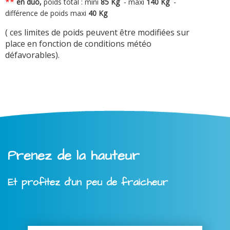
**
en duo,
poids total : mini
8
5 Kg
-
maxi
140 Kg
-
différence de poids maxi
40 Kg
( ces limites de poids peuvent être modifiées sur
place en fonction de conditions météo
défavorables).
Prenez de la hauteur
Et profitez d'un peu de fraicheur