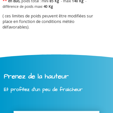
**
en duo,
poids total : mini
8
5 Kg
-
maxi
140 Kg
-
différence de poids maxi
40 Kg
( ces limites de poids peuvent être modifiées sur
place en fonction de conditions météo
défavorables).
Prenez de la hauteur
Et profitez d'un peu de fraicheur