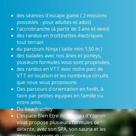
:
des séances d'escape game ( 2 missions
possibles - pour adultes et ados)
l'accrobranche (à partir de 3 ans et demi)
des randos en trottinettes électriques
tout terrain
du parcours Ninja ( taille mini 1,50 m )
des balades avec nos ânes et poneys,
plusieurs formules vous sont proposées.
des randos en VTT avec notre parc de
VTT en location et les nombreux circuits
que nous vous proposons.
Des parcours d'orientation en forêt, à
faire par petites équipes en famille ou
entre amis.
Du beach volley.
L'espace Bien Etre du Plateau d'Yzeron
vous propose plusieurs formules de
détente, avec son SPA, son sauna et les
nombreux soins du corps.