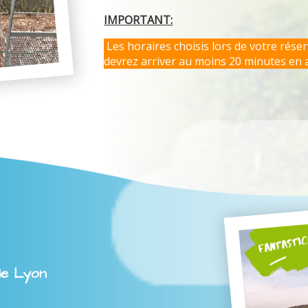
IMPORTANT:
Les horaires choisis lors de votre rése
devrez arriver au moins 20 minutes en 
le Lyon