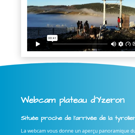
Webcam plateau d'Yzeron
Située proche de l'arrivée de la tyroli
La webcam vous donne un aperçu panoramique du l