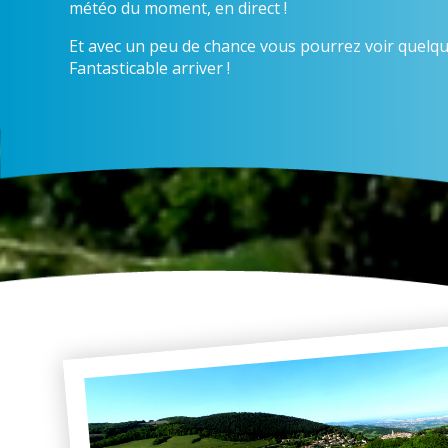
météo du moment, en direct !
Et avec un peu de chance vous pourrez voir quelqu
Fantasticable arriver !