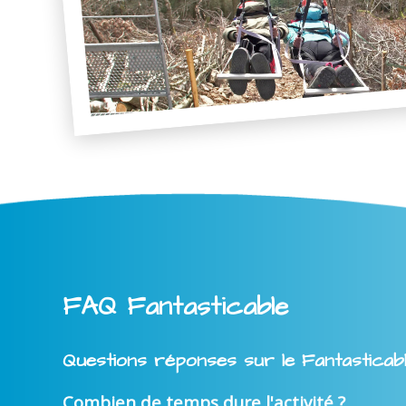
FAQ Fantasticable
Questions réponses sur le Fantasticab
Combien de temps dure l'activité ?