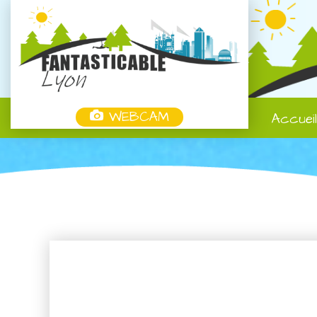
WEBCAM
Accuei