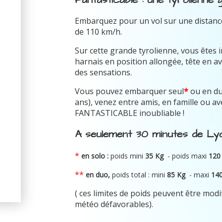
Embarquez pour un vol sur une distance
de 110 km/h.
Sur cette grande tyrolienne, vous êtes 
harnais en position allongée, tête en av
des sensations.
Vous pouvez embarquer seul
*
ou en d
ans), venez entre amis, en famille ou 
FANTASTICABLE inoubliable !
A seulement 30 minutes de Lyo
*
en solo :
poids mini
35 Kg
- poids maxi
120
**
en duo,
poids total : mini
8
5 Kg
-
maxi
14
( ces limites de poids peuvent être modi
météo défavorables).