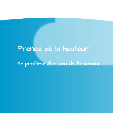
Prenez de la hauteur
Et profitez d'un peu de fraicheur