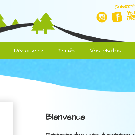
Suivez-n
l
Découvrez
Tarifs
Vos photos
Bienvenue
Fantasticable : une tyrolienne