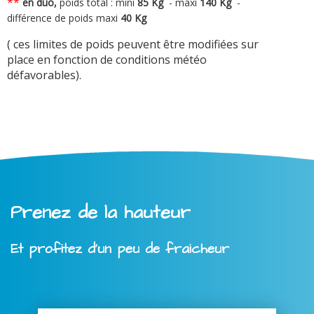
**
en duo,
poids total : mini
8
5 Kg
-
maxi
140 Kg
-
différence de poids maxi
40 Kg
( ces limites de poids peuvent être modifiées sur
place en fonction de conditions météo
défavorables).
Prenez de la hauteur
Et profitez d'un peu de fraicheur