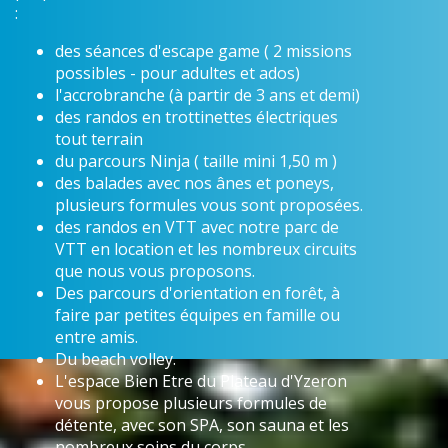
:
des séances d'escape game ( 2 missions
possibles - pour adultes et ados)
l'accrobranche (à partir de 3 ans et demi)
des randos en trottinettes électriques
tout terrain
du parcours Ninja ( taille mini 1,50 m )
des balades avec nos ânes et poneys,
plusieurs formules vous sont proposées.
des randos en VTT avec notre parc de
VTT en location et les nombreux circuits
que nous vous proposons.
Des parcours d'orientation en forêt, à
faire par petites équipes en famille ou
entre amis.
Du beach volley.
L'espace Bien Etre du Plateau d'Yzeron
vous propose plusieurs formules de
détente, avec son SPA, son sauna et les
nombreux soins du corps.