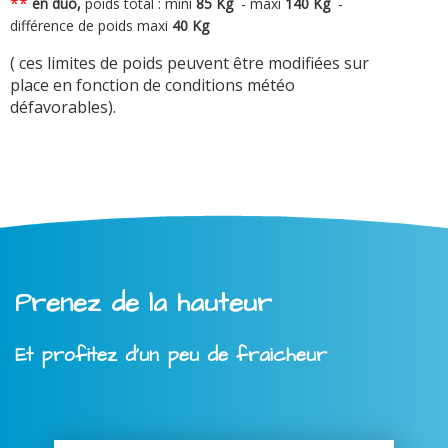
**
en duo,
poids total : mini
8
5 Kg
-
maxi
140 Kg
-
différence de poids maxi
40 Kg
( ces limites de poids peuvent être modifiées sur
place en fonction de conditions météo
défavorables).
Prenez de la hauteur
Et profitez d'un peu de fraicheur