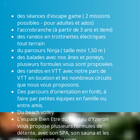
:
des séances d'escape game ( 2 missions
possibles - pour adultes et ados)
l'accrobranche (à partir de 3 ans et demi)
des randos en trottinettes électriques
tout terrain
du parcours Ninja ( taille mini 1,50 m )
des balades avec nos ânes et poneys,
plusieurs formules vous sont proposées.
des randos en VTT avec notre parc de
VTT en location et les nombreux circuits
que nous vous proposons.
Des parcours d'orientation en forêt, à
faire par petites équipes en famille ou
entre amis.
Du beach volley.
L'espace Bien Etre du Plateau d'Yzeron
vous propose plusieurs formules de
détente, avec son SPA, son sauna et les
nombreux soins du corps.