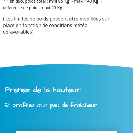
**
en duo,
poids total : mini
8
5 Kg
-
maxi
140 Kg
-
différence de poids maxi
40 Kg
( ces limites de poids peuvent être modifiées sur
place en fonction de conditions météo
défavorables).
Prenez de la hauteur
Et profitez d'un peu de fraicheur