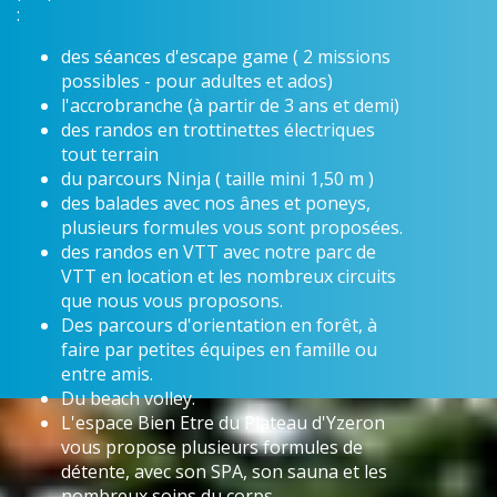
:
des séances d'escape game ( 2 missions
possibles - pour adultes et ados)
l'accrobranche (à partir de 3 ans et demi)
des randos en trottinettes électriques
tout terrain
du parcours Ninja ( taille mini 1,50 m )
des balades avec nos ânes et poneys,
plusieurs formules vous sont proposées.
des randos en VTT avec notre parc de
VTT en location et les nombreux circuits
que nous vous proposons.
Des parcours d'orientation en forêt, à
faire par petites équipes en famille ou
entre amis.
Du beach volley.
L'espace Bien Etre du Plateau d'Yzeron
vous propose plusieurs formules de
détente, avec son SPA, son sauna et les
nombreux soins du corps.