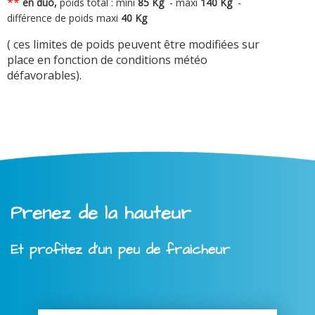
**
en duo,
poids total : mini
8
5 Kg
-
maxi
140 Kg
-
différence de poids maxi
40 Kg
( ces limites de poids peuvent être modifiées sur
place en fonction de conditions météo
défavorables).
Prenez de la hauteur
Et profitez d'un peu de fraicheur