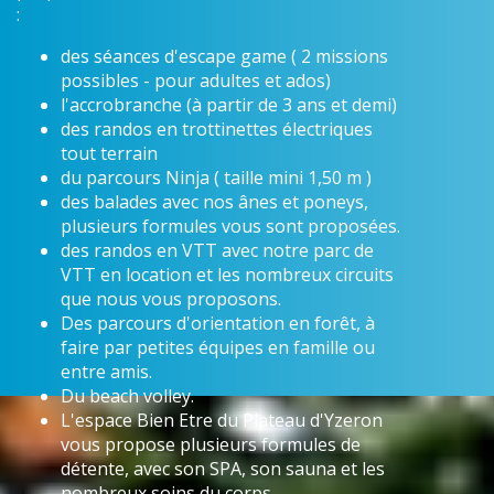
:
des séances d'escape game ( 2 missions
possibles - pour adultes et ados)
l'accrobranche (à partir de 3 ans et demi)
des randos en trottinettes électriques
tout terrain
du parcours Ninja ( taille mini 1,50 m )
des balades avec nos ânes et poneys,
plusieurs formules vous sont proposées.
des randos en VTT avec notre parc de
VTT en location et les nombreux circuits
que nous vous proposons.
Des parcours d'orientation en forêt, à
faire par petites équipes en famille ou
entre amis.
Du beach volley.
L'espace Bien Etre du Plateau d'Yzeron
vous propose plusieurs formules de
détente, avec son SPA, son sauna et les
nombreux soins du corps.