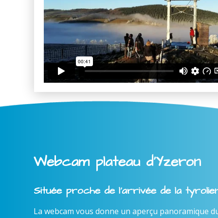
Webcam plateau d'Yzeron
Située proche de l'arrivée de la tyroli
La webcam vous donne un aperçu panoramique du l