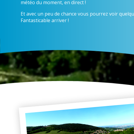
météo du moment, en direct !
Et avec un peu de chance vous pourrez voir quelqu
Fantasticable arriver !