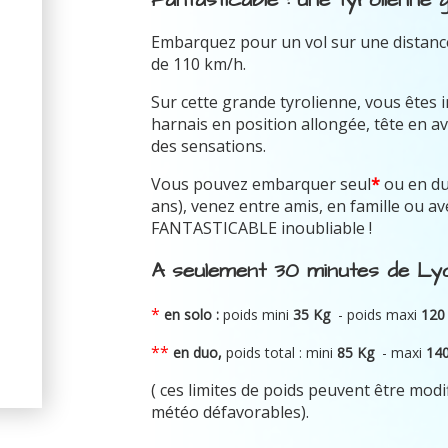
Embarquez pour un vol sur une distance
de 110 km/h.
Sur cette grande tyrolienne, vous êtes 
harnais en position allongée, tête en av
des sensations.
Vous pouvez embarquer seul
*
ou en d
ans), venez entre amis, en famille ou 
FANTASTICABLE inoubliable !
A seulement 30 minutes de Lyo
*
en solo :
poids mini
35 Kg
- poids maxi
120
**
en duo,
poids total : mini
8
5 Kg
-
maxi
14
( ces limites de poids peuvent être modi
météo défavorables).