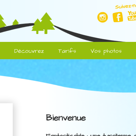
Suivez-n
l
Découvrez
Tarifs
Vos photos
Bienvenue
Fantasticable : une tyrolienne