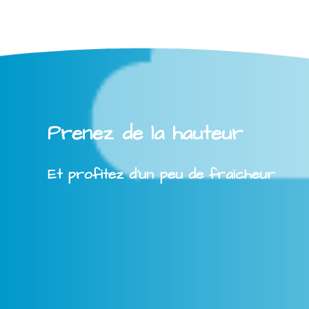
Prenez de la hauteur
Et profitez d'un peu de fraicheur