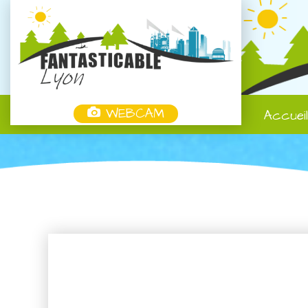
WEBCAM
Accuei