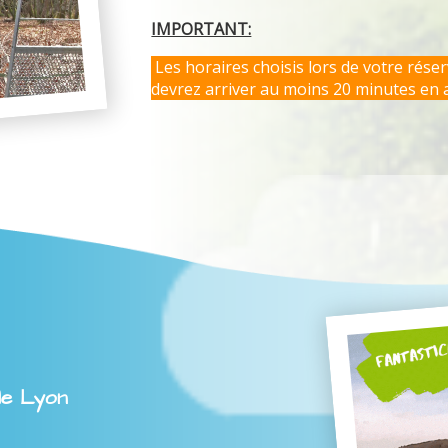
IMPORTANT:
Les horaires choisis lors de votre rése
devrez arriver au moins 20 minutes en 
le Lyon