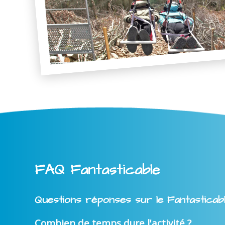
FAQ Fantasticable
Questions réponses sur le Fantasticab
Combien de temps dure l'activité ?