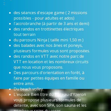
:
des séances d'escape game ( 2 missions
possibles - pour adultes et ados)
l'accrobranche (à partir de 3 ans et demi)
des randos en trottinettes électriques
tout terrain
du parcours Ninja ( taille mini 1,50 m )
des balades avec nos ânes et poneys,
plusieurs formules vous sont proposées.
des randos en VTT avec notre parc de
VTT en location et les nombreux circuits
que nous vous proposons.
Des parcours d'orientation en forêt, à
faire par petites équipes en famille ou
entre amis.
Du beach volley.
L'espace Bien Etre du Plateau d'Yzeron
vous propose plusieurs formules de
détente, avec son SPA, son sauna et les
nombreux soins du corps.