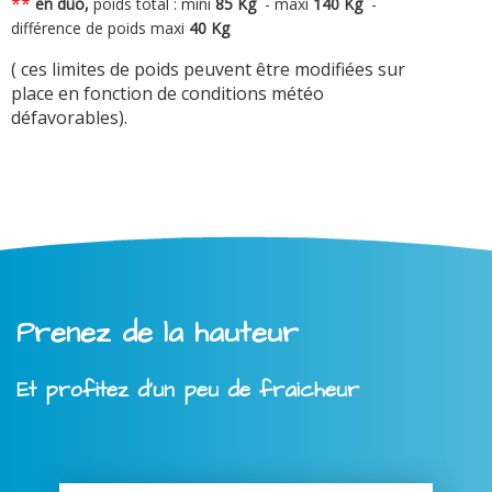
**
en duo,
poids total : mini
8
5 Kg
-
maxi
140 Kg
-
différence de poids maxi
40 Kg
( ces limites de poids peuvent être modifiées sur
place en fonction de conditions météo
défavorables).
Prenez de la hauteur
Et profitez d'un peu de fraicheur