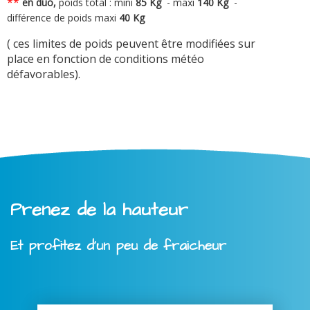
**
en duo,
poids total : mini
8
5 Kg
-
maxi
140 Kg
-
différence de poids maxi
40 Kg
( ces limites de poids peuvent être modifiées sur
place en fonction de conditions météo
défavorables).
Prenez de la hauteur
Et profitez d'un peu de fraicheur