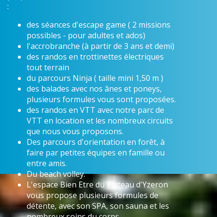
:
des séances d'escape game ( 2 missions
possibles - pour adultes et ados)
l'accrobranche (à partir de 3 ans et demi)
des randos en trottinettes électriques
tout terrain
du parcours Ninja ( taille mini 1,50 m )
des balades avec nos ânes et poneys,
plusieurs formules vous sont proposées.
des randos en VTT avec notre parc de
VTT en location et les nombreux circuits
que nous vous proposons.
Des parcours d'orientation en forêt, à
faire par petites équipes en famille ou
entre amis.
Du beach volley.
L'espace Bien Etre du Plateau d'Yzeron
vous propose plusieurs formules de
détente, avec son SPA, son sauna et les
nombreux soins du corps.