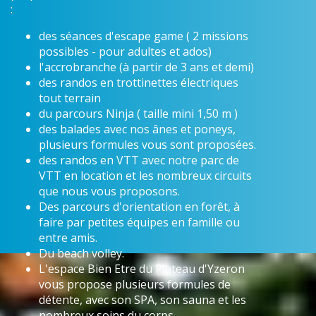
:
des séances d'escape game ( 2 missions
possibles - pour adultes et ados)
l'accrobranche (à partir de 3 ans et demi)
des randos en trottinettes électriques
tout terrain
du parcours Ninja ( taille mini 1,50 m )
des balades avec nos ânes et poneys,
plusieurs formules vous sont proposées.
des randos en VTT avec notre parc de
VTT en location et les nombreux circuits
que nous vous proposons.
Des parcours d'orientation en forêt, à
faire par petites équipes en famille ou
entre amis.
Du beach volley.
L'espace Bien Etre du Plateau d'Yzeron
vous propose plusieurs formules de
détente, avec son SPA, son sauna et les
nombreux soins du corps.