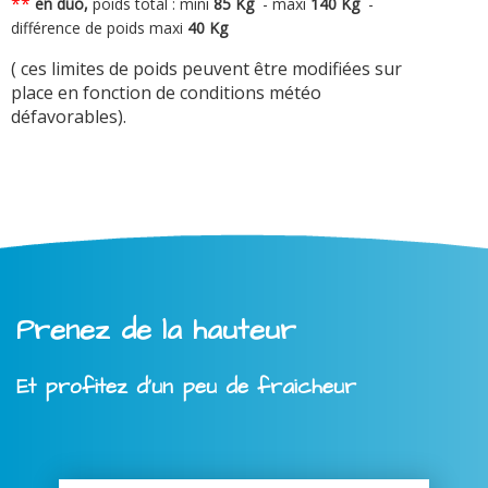
**
en duo,
poids total : mini
8
5 Kg
-
maxi
140 Kg
-
différence de poids maxi
40 Kg
( ces limites de poids peuvent être modifiées sur
place en fonction de conditions météo
défavorables).
Prenez de la hauteur
Et profitez d'un peu de fraicheur