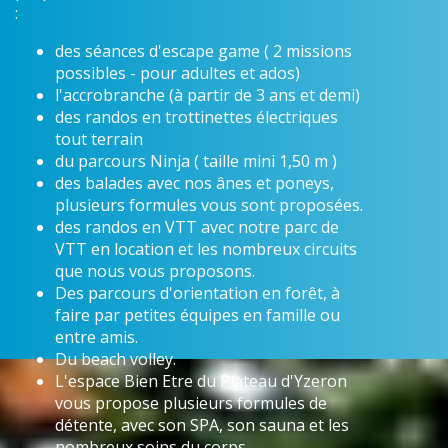
:
des séances d'escape game ( 2 missions
possibles - pour adultes et ados)
l'accrobranche (à partir de 3 ans et demi)
des randos en trottinettes électriques
tout terrain
du parcours Ninja ( taille mini 1,50 m )
des balades avec nos ânes et poneys,
plusieurs formules vous sont proposées.
des randos en VTT avec notre parc de
VTT en location et les nombreux circuits
que nous vous proposons.
Des parcours d'orientation en forêt, à
faire par petites équipes en famille ou
entre amis.
Du beach volley.
L'espace Bien Etre du Plateau d'Yzeron
vous propose plusieurs formules de
détente, avec son SPA, son sauna et les
nombreux soins du corps.