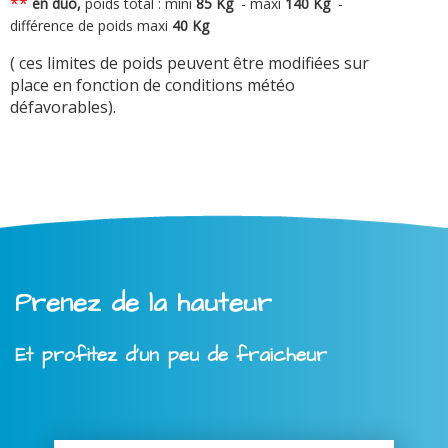
**
en duo,
poids total : mini
8
5 Kg
-
maxi
140 Kg
-
différence de poids maxi
40 Kg
( ces limites de poids peuvent être modifiées sur
place en fonction de conditions météo
défavorables).
Prenez de la hauteur
Et profitez d'un peu de fraicheur