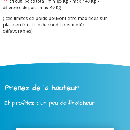
**
en duo,
poids total : mini
8
5 Kg
-
maxi
140 Kg
-
différence de poids maxi
40 Kg
( ces limites de poids peuvent être modifiées sur
place en fonction de conditions météo
défavorables).
Prenez de la hauteur
Et profitez d'un peu de fraicheur