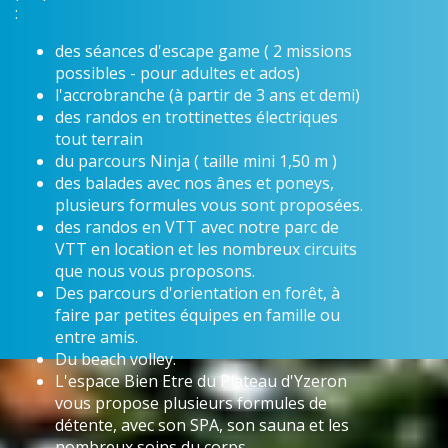
:
des séances d'escape game ( 2 missions
possibles - pour adultes et ados)
l'accrobranche (à partir de 3 ans et demi)
des randos en trottinettes électriques
tout terrain
du parcours Ninja ( taille mini 1,50 m )
des balades avec nos ânes et poneys,
plusieurs formules vous sont proposées.
des randos en VTT avec notre parc de
VTT en location et les nombreux circuits
que nous vous proposons.
Des parcours d'orientation en forêt, à
faire par petites équipes en famille ou
entre amis.
Du beach volley.
L'espace Bien Etre du Plateau d'Yzeron
vous propose plusieurs formules de
détente, avec son SPA, son sauna et les
nombreux soins du corps.