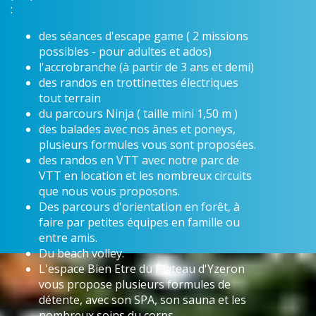
:
des séances d'escape game ( 2 missions
possibles - pour adultes et ados)
l'accrobranche (à partir de 3 ans et demi)
des randos en trottinettes électriques
tout terrain
du parcours Ninja ( taille mini 1,50 m )
des balades avec nos ânes et poneys,
plusieurs formules vous sont proposées.
des randos en VTT avec notre parc de
VTT en location et les nombreux circuits
que nous vous proposons.
Des parcours d'orientation en forêt, à
faire par petites équipes en famille ou
entre amis.
Du beach volley.
L'espace Bien Etre du Plateau d'Yzeron
vous propose plusieurs formules de
détente, avec son SPA, son sauna et les
nombreux soins du corps.