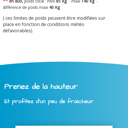
**
en duo,
poids total : mini
8
5 Kg
-
maxi
140 Kg
-
différence de poids maxi
40 Kg
( ces limites de poids peuvent être modifiées sur
place en fonction de conditions météo
défavorables).
Prenez de la hauteur
Et profitez d'un peu de fraicheur