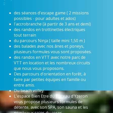
:
des séances d'escape game ( 2 missions
possibles - pour adultes et ados)
l'accrobranche (à partir de 3 ans et demi)
des randos en trottinettes électriques
tout terrain
du parcours Ninja ( taille mini 1,50 m )
des balades avec nos ânes et poneys,
plusieurs formules vous sont proposées.
des randos en VTT avec notre parc de
VTT en location et les nombreux circuits
que nous vous proposons.
Des parcours d'orientation en forêt, à
faire par petites équipes en famille ou
entre amis.
Du beach volley.
L'espace Bien Etre du Plateau d'Yzeron
vous propose plusieurs formules de
détente, avec son SPA, son sauna et les
nombreux soins du corps.