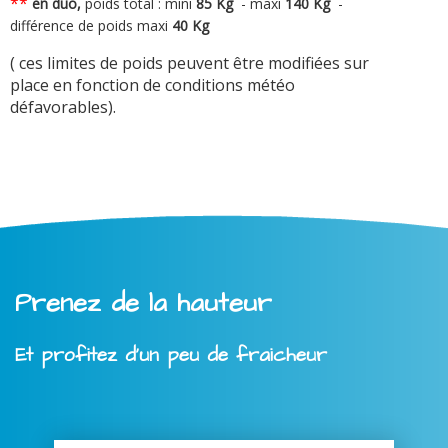
**
en duo,
poids total : mini
8
5 Kg
-
maxi
140 Kg
-
différence de poids maxi
40 Kg
( ces limites de poids peuvent être modifiées sur
place en fonction de conditions météo
défavorables).
Prenez de la hauteur
Et profitez d'un peu de fraicheur