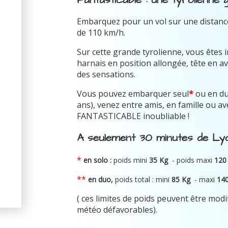
Embarquez pour un vol sur une distance
de 110 km/h.
Sur cette grande tyrolienne, vous êtes 
harnais en position allongée, tête en av
des sensations.
Vous pouvez embarquer seul
*
ou en d
ans), venez entre amis, en famille ou 
FANTASTICABLE inoubliable !
A seulement 30 minutes de Lyo
*
en solo :
poids mini
35 Kg
- poids maxi
120
**
en duo,
poids total : mini
8
5 Kg
-
maxi
14
( ces limites de poids peuvent être modi
météo défavorables).