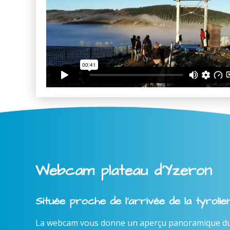
Webcam plateau d'Yzeron
Située proche de l'arrivée de la tyroli
La webcam vous donne un aperçu panoramique du l