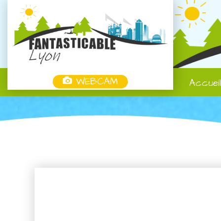
WEBCAM
Accuei