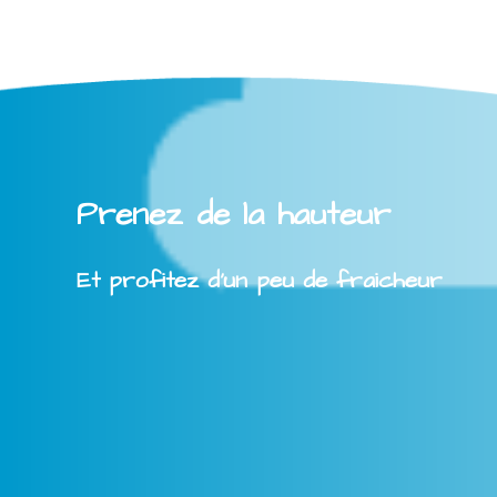
Prenez de la hauteur
Et profitez d'un peu de fraicheur