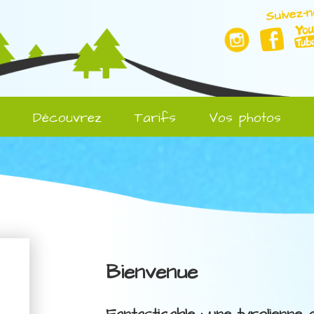
Suivez-n
l
Découvrez
Tarifs
Vos photos
Bienvenue
Fantasticable : une tyrolienne