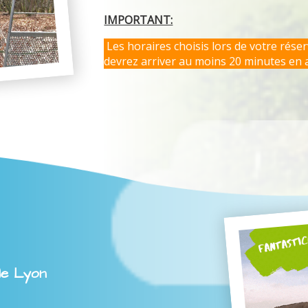
IMPORTANT:
Les horaires choisis lors de votre rése
devrez arriver au moins 20 minutes en 
le Lyon