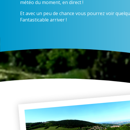
météo du moment, en direct !
Et avec un peu de chance vous pourrez voir quelqu
Fantasticable arriver !