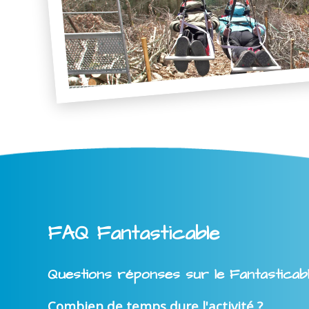
FAQ Fantasticable
Questions réponses sur le Fantasticab
Combien de temps dure l'activité ?