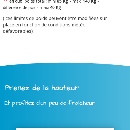
**
en duo,
poids total : mini
8
5 Kg
-
maxi
140 Kg
-
différence de poids maxi
40 Kg
( ces limites de poids peuvent être modifiées sur
place en fonction de conditions météo
défavorables).
Prenez de la hauteur
Et profitez d'un peu de fraicheur