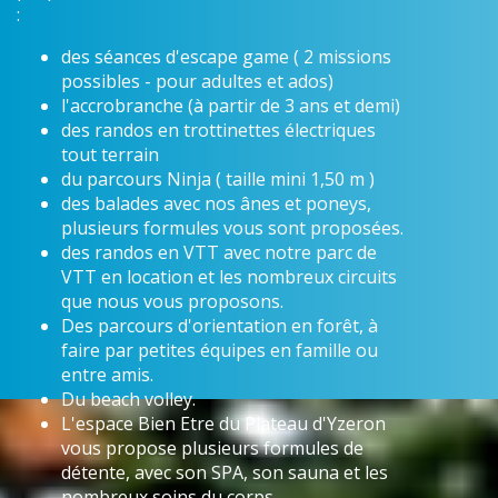
:
des séances d'escape game ( 2 missions
possibles - pour adultes et ados)
l'accrobranche (à partir de 3 ans et demi)
des randos en trottinettes électriques
tout terrain
du parcours Ninja ( taille mini 1,50 m )
des balades avec nos ânes et poneys,
plusieurs formules vous sont proposées.
des randos en VTT avec notre parc de
VTT en location et les nombreux circuits
que nous vous proposons.
Des parcours d'orientation en forêt, à
faire par petites équipes en famille ou
entre amis.
Du beach volley.
L'espace Bien Etre du Plateau d'Yzeron
vous propose plusieurs formules de
détente, avec son SPA, son sauna et les
nombreux soins du corps.