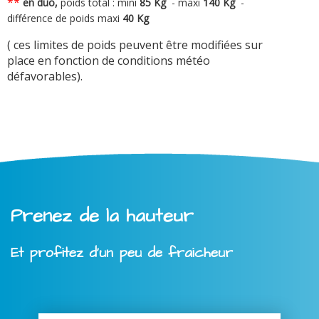
**
en duo,
poids total : mini
8
5 Kg
-
maxi
140 Kg
-
différence de poids maxi
40 Kg
( ces limites de poids peuvent être modifiées sur
place en fonction de conditions météo
défavorables).
Prenez de la hauteur
Et profitez d'un peu de fraicheur