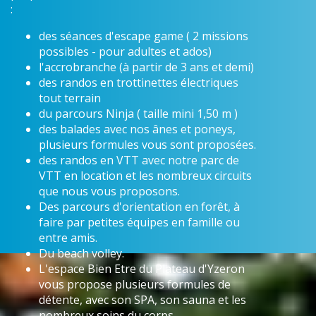
:
des séances d'escape game ( 2 missions
possibles - pour adultes et ados)
l'accrobranche (à partir de 3 ans et demi)
des randos en trottinettes électriques
tout terrain
du parcours Ninja ( taille mini 1,50 m )
des balades avec nos ânes et poneys,
plusieurs formules vous sont proposées.
des randos en VTT avec notre parc de
VTT en location et les nombreux circuits
que nous vous proposons.
Des parcours d'orientation en forêt, à
faire par petites équipes en famille ou
entre amis.
Du beach volley.
L'espace Bien Etre du Plateau d'Yzeron
vous propose plusieurs formules de
détente, avec son SPA, son sauna et les
nombreux soins du corps.