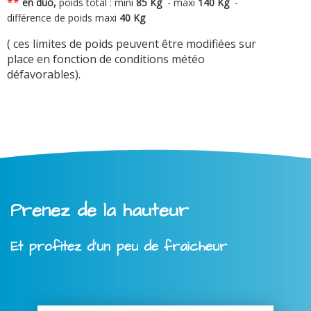
**
en duo,
poids total : mini
8
5 Kg
-
maxi
140 Kg
-
différence de poids maxi
40 Kg
( ces limites de poids peuvent être modifiées sur
place en fonction de conditions météo
défavorables).
Prenez de la hauteur
Et profitez d'un peu de fraicheur