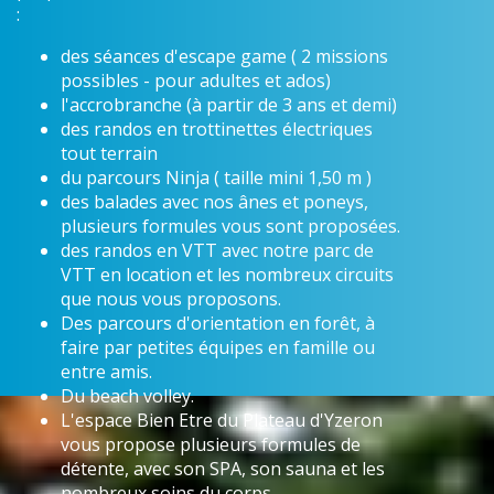
:
des séances d'escape game ( 2 missions
possibles - pour adultes et ados)
l'accrobranche (à partir de 3 ans et demi)
des randos en trottinettes électriques
tout terrain
du parcours Ninja ( taille mini 1,50 m )
des balades avec nos ânes et poneys,
plusieurs formules vous sont proposées.
des randos en VTT avec notre parc de
VTT en location et les nombreux circuits
que nous vous proposons.
Des parcours d'orientation en forêt, à
faire par petites équipes en famille ou
entre amis.
Du beach volley.
L'espace Bien Etre du Plateau d'Yzeron
vous propose plusieurs formules de
détente, avec son SPA, son sauna et les
nombreux soins du corps.