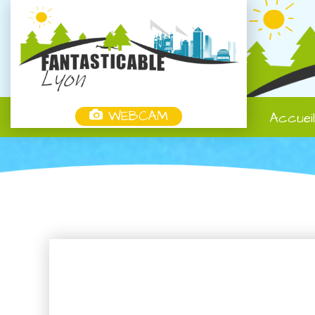
WEBCAM
Accuei