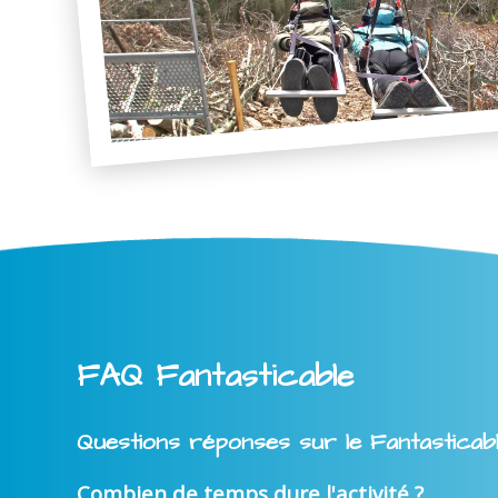
FAQ Fantasticable
Questions réponses sur le Fantasticab
Combien de temps dure l'activité ?