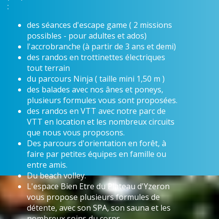
:
des séances d'escape game ( 2 missions
possibles - pour adultes et ados)
l'accrobranche (à partir de 3 ans et demi)
des randos en trottinettes électriques
tout terrain
du parcours Ninja ( taille mini 1,50 m )
des balades avec nos ânes et poneys,
plusieurs formules vous sont proposées.
des randos en VTT avec notre parc de
VTT en location et les nombreux circuits
que nous vous proposons.
Des parcours d'orientation en forêt, à
faire par petites équipes en famille ou
entre amis.
Du beach volley.
L'espace Bien Etre du Plateau d'Yzeron
vous propose plusieurs formules de
détente, avec son SPA, son sauna et les
nombreux soins du corps.