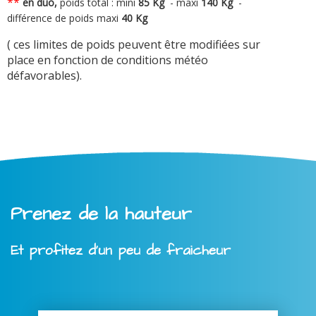
**
en duo,
poids total : mini
8
5 Kg
-
maxi
140 Kg
-
différence de poids maxi
40 Kg
( ces limites de poids peuvent être modifiées sur
place en fonction de conditions météo
défavorables).
Prenez de la hauteur
Et profitez d'un peu de fraicheur